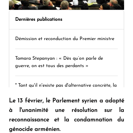
Dernières publications
Démission et reconduction du Premier ministre
Tamara Stepanyan : « Dès qu’on parle de
guerre, on est tous des perdants »
" Tant qu'il n'existe pas d'alternative concrète, la
question d'un référendum ne se pose pas. "
Le 13 février, le Parlement syrien a adopté
à l'unanimité une résolution sur la
KASA : 30 ans d'audace, de résilience et d'avenir
reconnaissance et la condamnation du
en Arménie
génocide arménien.