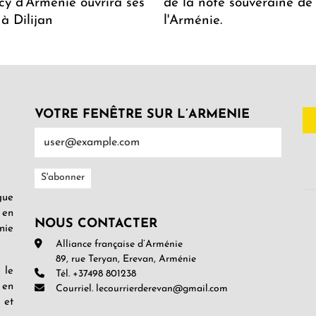
y d'Arménie ouvrira ses
de la note souveraine de
 à Dilijan
l'Arménie.
VOTRE FENÊTRE SUR L’ARMENIE
gue
 en
NOUS CONTACTER
nie
Alliance française d’Arménie
89, rue Teryan, Erevan, Arménie
 le
Tél. +37498 801238
 en
Courriel. lecourrierderevan@gmail.com
 et