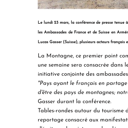
Le lundi 23 mars, la
conf
é
rence de presse tenue
à
les Ambassades de France et de Suisse en Arm
é
Lucas Gasser (Suisse), plusieurs acteurs fran
ç
ais 
La Montagne, ce premier point commu
une semaine sera consacrée dans l
initiative conjointe des ambassades
"Pays ayant le fran
ç
ais en partage 
d'
ê
tre des pays de montagnes; notre
Gasser durant la conférence.
Tables-rondes autour du tourisme de
reportage consacré aux manifestat