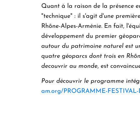
Quant à la raison de la présence en
"technique" : il s'agit d'une premi
Rhône-Alpes-Arménie. En fait, l'éq
développement du premier géoparc a
autour du patrimoine naturel est u
quatre g
é
oparcs dont trois en Rh
ô
decouvrir au monde
, est convaincu
Pour d
é
couvrir le programme int
é
g
am.org/PROGRAMME-FESTIVAL