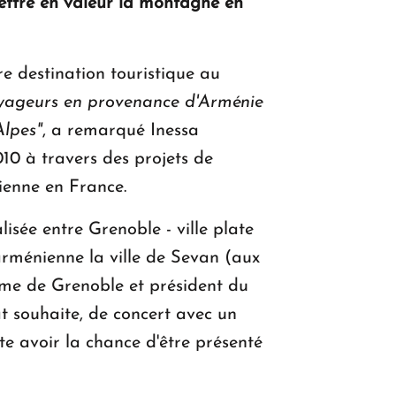
ttre en valeur la montagne en
re destination touristique au
oyageurs en provenance d'Arm
é
nie
Alpes"
, a remarqué Inessa
10 à travers des projets de
ienne en France.
isée entre Grenoble - ville plate
rménienne la ville de Sevan (aux
isme de Grenoble et président du
at souhaite, de concert avec un
te avoir la chance d'être présenté