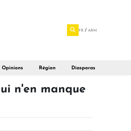
FR
ARM
Opinions
Région
Diasporas
qui n'en manque