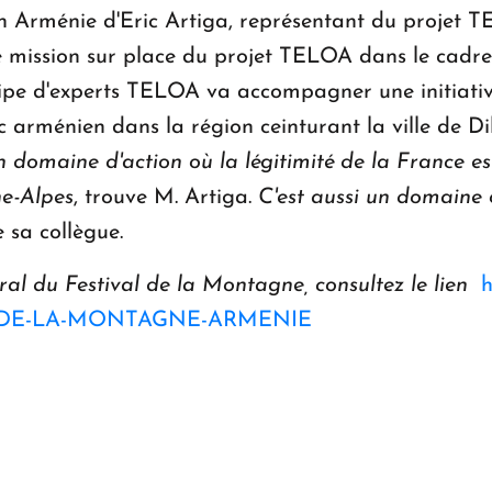
 Arménie d'Eric Artiga, représentant du projet TEL
ère mission sur place du projet TELOA dans le cadr
uipe d'experts TELOA va accompagner une initiativ
rménien dans la région ceinturant la ville de Dil
n domaine d'action o
ù
la l
é
gitimit
é
de la France es
ne-Alpes
, trouve M. Artiga.
C'est aussi un domaine 
e sa collègue.
ral du Festival de la Montagne, consultez le lien
h
-DE-LA-MONTAGNE-ARMENIE