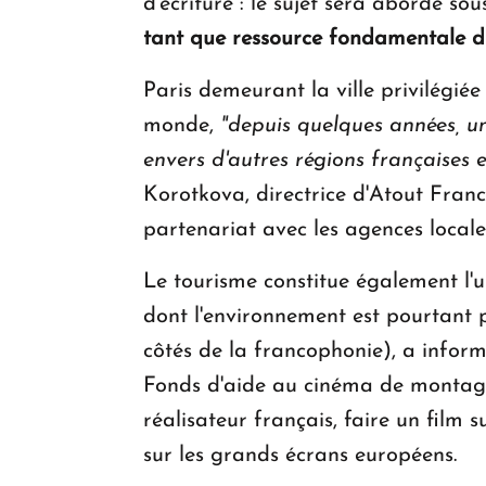
d'écriture : le sujet sera abordé sou
tant que ressource fondamentale d
Paris demeurant la ville privilégiée
monde,
"
depuis quelques ann
é
es, u
envers d'autres r
é
gions fran
ç
aises 
Korotkova, directrice d'Atout Franc
partenariat avec les agences local
Le tourisme constitue également l'u
dont l'environnement est pourtant 
côtés de la francophonie), a inform
Fonds d'aide au cinéma de mont
réalisateur français, faire un film 
sur les grands écrans européens.