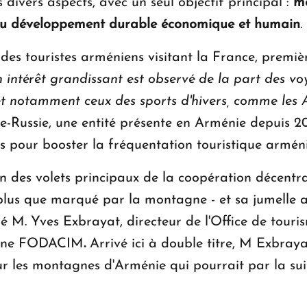
s divers aspects, avec un seul objectif principal :
me
u d
é
veloppement durable
é
conomique et humain
.
 des touristes arméniens visitant la France, premiè
n int
é
r
ê
t grandissant est observ
é
de la part des v
et notamment ceux des sports d'hivers, comme les 
e-Russie, une entité présente en Arménie depuis 20
es pour booster la fréquentation touristique armén
n des volets principaux de la coopération décentral
plus que marqué par la montagne - et sa jumelle a
é M. Yves Exbrayat, directeur de l'Office de tour
agne FODACIM
.
Arrivé ici à double titre, M Exbray
sur les montagnes d'Arménie qui pourrait par la sui