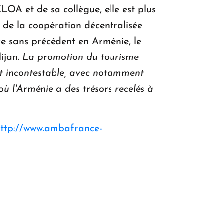
OA et de sa collègue, elle est plus
e de la coopération décentralisée
e sans précédent en Arménie, le
ijan.
La promotion du tourisme
t incontestable, avec notamment
o
ù
l'Arm
é
nie a des tr
é
sors recel
é
s
à
ttp://www.ambafrance-