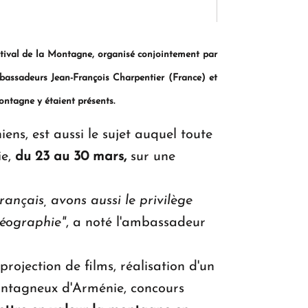
KASA : 30 ans d'audace, de résilience et
d'avenir en Arménie
tival de la Montagne, organis
é
conjointement par
mbassadeurs Jean-Fran
ç
ois Charpentier (France) et
montagne y
é
taient pr
é
sents.
Le premier hôtel Hyatt Regency
d'Arménie ouvrira ses portes à Dilijan
ns, est aussi le sujet auquel toute
ie,
du 23 au 30 mars,
sur une
Fran
ç
ais, avons aussi le privil
è
ge
é
ographie"
, a noté l'ambassadeur
rojection de films, réalisation d'un
ontagneux d'Arménie, concours