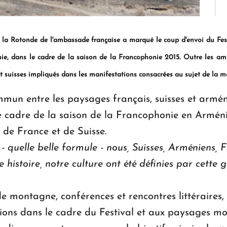
la Rotonde de l'ambassade fran
ç
aise a marqu
é
le coup d'envoi du Fes
nie, dans le cadre de la saison de la Francophonie 2015. Outre les a
et suisses impliqu
é
s dans les manifestations consacr
é
es au sujet de la 
n entre les paysages français, suisses et arménie
e cadre de la saison de la Francophonie en Armén
 de France et de Suisse.
- quelle belle formule - nous, Suisses, Arm
é
niens, 
 histoire, notre culture ont
é
t
é
d
é
finies par cette g
 montagne, conférences et rencontres littéraires, p
ions dans le cadre du Festival et aux paysages m