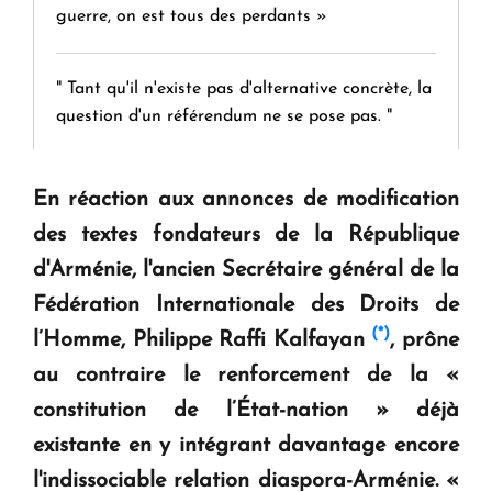
guerre, on est tous des perdants »
" Tant qu'il n'existe pas d'alternative concrète, la
question d'un référendum ne se pose pas. "
KASA : 30 ans d'audace, de résilience et d'avenir
En réaction aux annonces de modification
en Arménie
des textes fondateurs de la République
d'Arménie, l'ancien Secrétaire général de la
Le premier hôtel Hyatt Regency d'Arménie
Fédération Internationale des Droits de
ouvrira ses portes à Dilijan
(*)
l’Homme, Philippe Raffi Kalfayan
, prône
au contraire le renforcement de la
«
constitution de l’État-nation »
déjà
existante en y intégrant davantage encore
l'indissociable relation diaspora-Arménie.
«