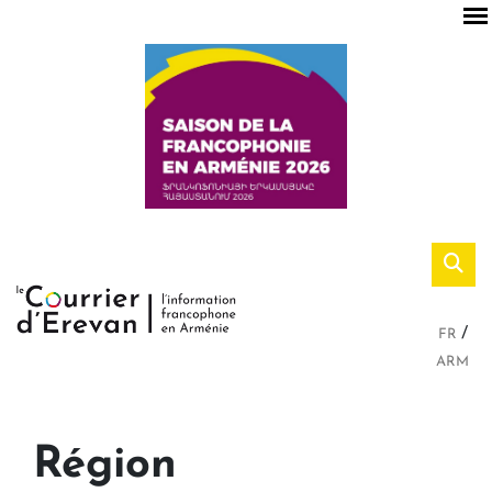
FR
ARM
Région