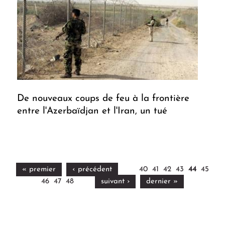
De nouveaux coups de feu à la frontière
entre l'Azerbaïdjan et l'Iran, un tué
« premier
‹ précédent
40
41
42
43
44
45
46
47
48
suivant ›
dernier »