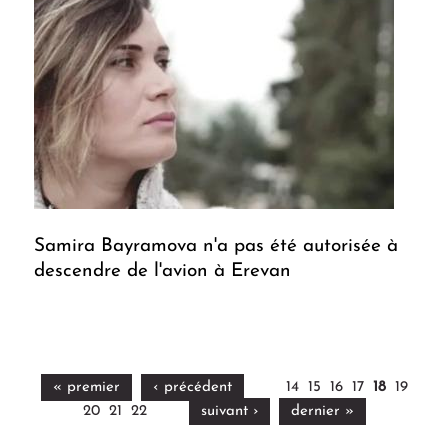
Samira Bayramova n'a pas été autorisée à
descendre de l'avion à Erevan
« premier
‹ précédent
14
15
16
17
18
19
20
21
22
suivant ›
dernier »