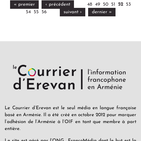
« premier
‹ précédent
48
49
50
51
52
53
54
55
56
suivant ›
dernier »
Le Courrier d’Erevan est le seul média en langue française
basé en Arménie. Il a été créé en octobre 2012 pour marquer
l’adhésion de l’Arménie à l’OIF en tant que membre à part
entière.
Le site est géré par l’ONG FrancoMédia dont le but est la