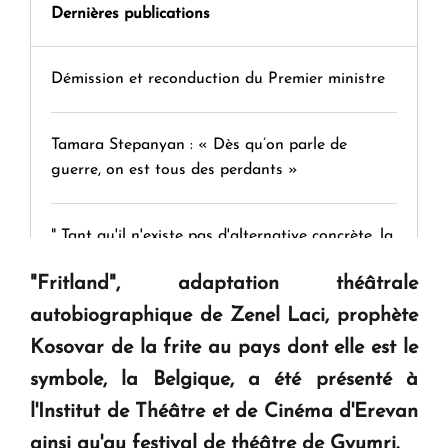
Dernières publications
Démission et reconduction du Premier ministre
Tamara Stepanyan : « Dès qu’on parle de
guerre, on est tous des perdants »
" Tant qu'il n'existe pas d'alternative concrète, la
question d'un référendum ne se pose pas. "
"Fritland", adaptation théâtrale
autobiographique de Zenel Laci, prophète
KASA : 30 ans d'audace, de résilience et d'avenir
Kosovar de la frite au pays dont elle est le
en Arménie
symbole, la Belgique, a été présenté à
l'Institut de Théâtre et de Cinéma d'Erevan
Le premier hôtel Hyatt Regency d'Arménie
ainsi qu'au festival de théâtre de Gyumri.
ouvrira ses portes à Dilijan