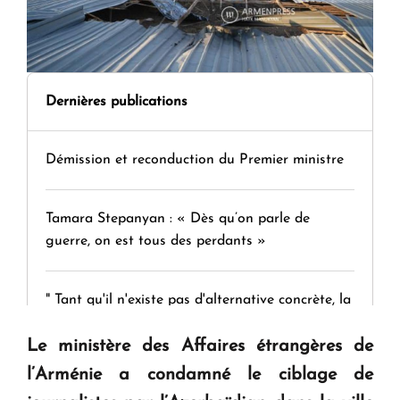
Dernières publications
Démission et reconduction du Premier ministre
Tamara Stepanyan : « Dès qu’on parle de
guerre, on est tous des perdants »
" Tant qu'il n'existe pas d'alternative concrète, la
question d'un référendum ne se pose pas. "
Le ministère des Affaires étrangères de
l’Arménie a condamné le ciblage de
KASA : 30 ans d'audace, de résilience et d'avenir