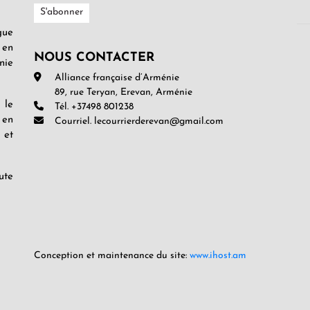
gue
 en
NOUS CONTACTER
nie
Alliance française d’Arménie
89, rue Teryan, Erevan, Arménie
 le
Tél. +37498 801238
 en
Courriel. lecourrierderevan@gmail.com
 et
ute
Conception et maintenance du site:
www.ihost.am