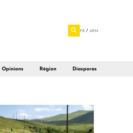
FR
ARM
Opinions
Région
Diasporas