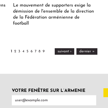
ens
Le mouvement de supporters exige la
s
démission de l'ensemble de la direction
de la Fédération arménienne de
football
1
2
3
4
5
6
7
8
9
suivant ›
dernier »
VOTRE FENÊTRE SUR L’ARMENIE