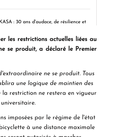
KASA : 30 ans d'audace, de résilience et
d'avenir en Arménie
es restrictions actuelles liées au
ne se produit, a déclaré le Premier
Le premier hôtel Hyatt Regency
d'Arménie ouvrira ses portes à Dilijan
d'extraordinaire ne se produit. Tous
tablira une logique de maintien des
e la restriction ne restera en vigueur
 universitaire.
ns imposées par le régime de l'état
a bicyclette à une distance maximale