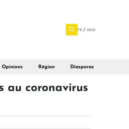
FR
ARM
Opinions
Région
Diasporas
es au coronavirus