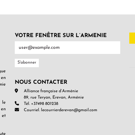
VOTRE FENÊTRE SUR L’ARMENIE
gue
 en
NOUS CONTACTER
nie
Alliance française d’Arménie
89, rue Teryan, Erevan, Arménie
 le
Tél. +37498 801238
 en
Courriel. lecourrierderevan@gmail.com
 et
ute