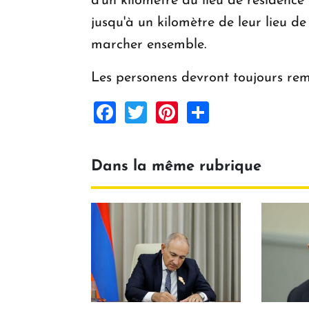
d'un kilomètre du lieu de résidence 
jusqu'à un kilomètre de leur lieu d
marcher ensemble.
Les personens devront toujours rempl
Facebook
Twitter
Pinterest
Share
Dans la même rubrique