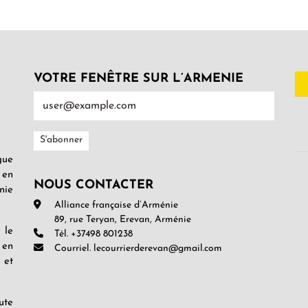
VOTRE FENÊTRE SUR L’ARMENIE
gue
 en
NOUS CONTACTER
nie
Alliance française d’Arménie
89, rue Teryan, Erevan, Arménie
 le
Tél. +37498 801238
 en
Courriel. lecourrierderevan@gmail.com
 et
ute