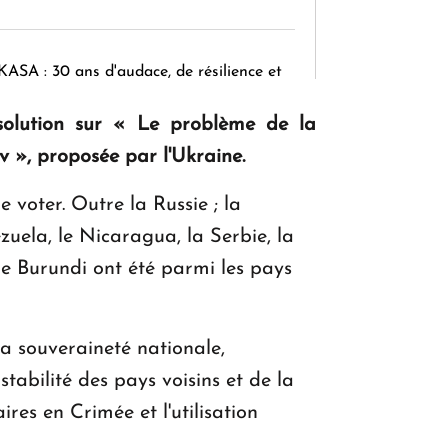
KASA : 30 ans d'audace, de résilience et
d'avenir en Arménie
solution sur « Le problème de la
v », proposée par l'Ukraine.
Le premier hôtel Hyatt Regency
 voter. Outre la Russie ; la
d'Arménie ouvrira ses portes à Dilijan
ezuela, le Nicaragua, la Serbie, la
le Burundi ont été parmi les pays
la souveraineté nationale,
 stabilité des pays voisins et de la
es en Crimée et l'utilisation