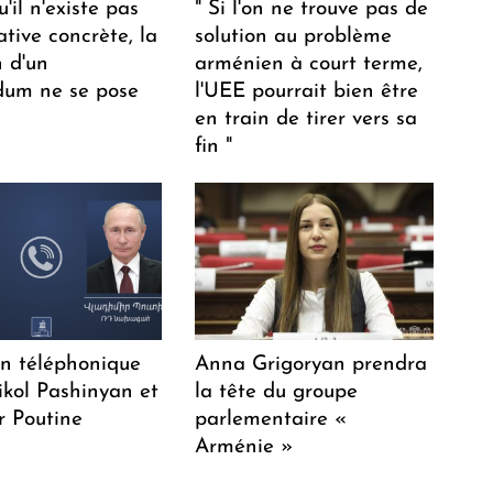
u'il n'existe pas
" Si l'on ne trouve pas de
ative concrète, la
solution au problème
n d'un
arménien à court terme,
dum ne se pose
l'UEE pourrait bien être
en train de tirer vers sa
fin "
en téléphonique
Anna Grigoryan prendra
ikol Pashinyan et
la tête du groupe
r Poutine
parlementaire «
Arménie »