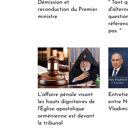
Démission et
" Tant q
reconduction du Premier
d'altern
ministre
questio
référen
pas. "
L'affaire pénale visant
Entreti
les hauts dignitaires de
entre N
l'Église apostolique
Vladimi
arménienne est devant
le tribunal