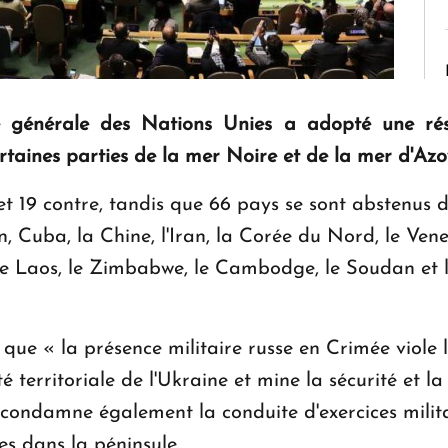
e générale des Nations Unies a adopté une ré
ertaines parties de la mer Noire et de la mer d'Azo
t 19 contre, tandis que 66 pays se sont abstenus de
an, Cuba, la Chine, l'Iran, la Corée du Nord, le Ven
 le Laos, le Zimbabwe, le Cambodge, le Soudan et 
e que « la présence militaire russe en Crimée viole 
té territoriale de l'Ukraine et mine la sécurité et la
ondamne également la conduite d'exercices militair
res dans la péninsule.