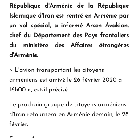
République d'Arménie de la République
KASA : 30 ans d'audace, de résilience et d'avenir
Islamique d'Iran est rentré en Arménie par
en Arménie
un vol spécial, a informé Arsen Avakian,
chef du Département des Pays frontaliers
Le premier hôtel Hyatt Regency d'Arménie
ouvrira ses portes à Dilijan
du ministère des Affaires étrangères
d'Arménie.
« L'avion transportant les citoyens
arméniens est arrivé le 26 février 2020 à
16h00 », a-t-il précisé.
Le prochain groupe de citoyens arméniens
d'Iran retournera en Arménie demain, le 28
février.