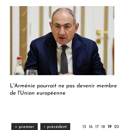
L'Arménie pourrait ne pas devenir membre
de l'Union européenne
« premier
‹ précédent
15
16
17
18
19
20