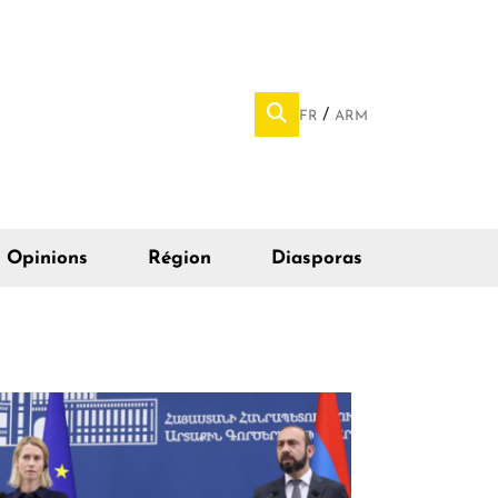
FR
ARM
Opinions
Région
Diasporas