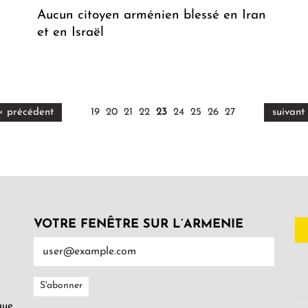
Aucun citoyen arménien blessé en Iran
et en Israël
‹ précédent
19
20
21
22
23
24
25
26
27
suivant 
VOTRE FENÊTRE SUR L’ARMENIE
gue