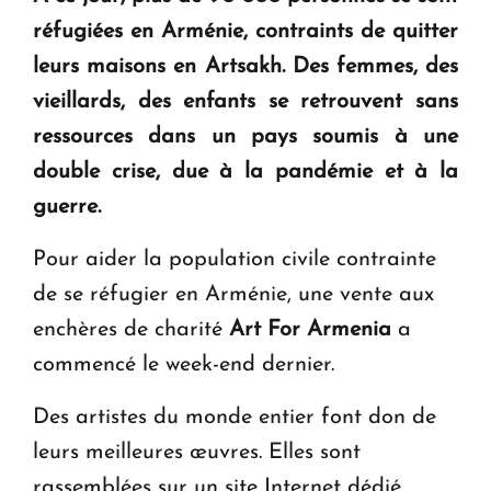
KASA : 30 ans d'audace, de résilience et d'avenir
réfugiées en Arménie, contraints de quitter
en Arménie
leurs maisons en Artsakh. Des femmes, des
vieillards, des enfants se retrouvent sans
Le premier hôtel Hyatt Regency d'Arménie
ressources dans un pays soumis à une
ouvrira ses portes à Dilijan
double crise, due à la pandémie et à la
guerre.
Pour aider la population civile contrainte
de se réfugier en Arménie, une vente aux
enchères de charité
Art For Armenia
a
commencé le week-end dernier.
Des artistes du monde entier font don de
leurs meilleures œuvres. Elles sont
rassemblées sur un site Internet dédié