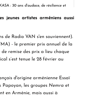
KASA : 30 ans d'audace, de résilience et
d'avenir en Arménie
 jeunes artistes arméniens aussi
Le premier hôtel Hyatt Regency
ns de Radio VAN s'en souviennent).
d'Arménie ouvrira ses portes à Dilijan
MA) - le premier prix annuel de la
 de remise des prix a lieu chaque
cal s’est tenue le 28 février au
rançais d'origine arménienne Essaï
ik Papoyan, les groupes
Nemra
et
ent en Arménie, mais aussi à