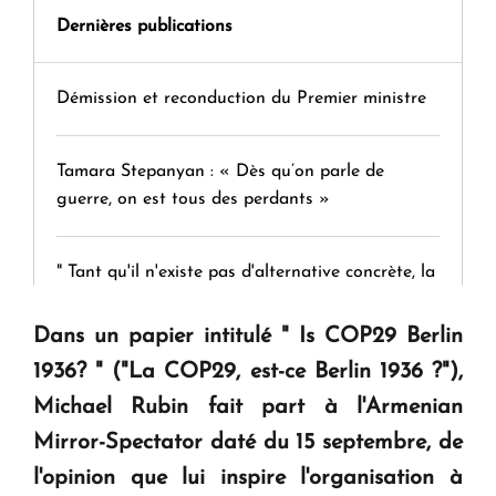
Dernières publications
Démission et reconduction du Premier ministre
Tamara Stepanyan : « Dès qu’on parle de
guerre, on est tous des perdants »
" Tant qu'il n'existe pas d'alternative concrète, la
question d'un référendum ne se pose pas. "
Dans un papier intitulé " Is COP29 Berlin
1936? " ("La COP29, est-ce Berlin 1936 ?"),
KASA : 30 ans d'audace, de résilience et d'avenir
en Arménie
Michael Rubin fait part à l'Armenian
Mirror-Spectator daté du 15 septembre, de
Le premier hôtel Hyatt Regency d'Arménie
l'opinion que lui inspire l'organisation à