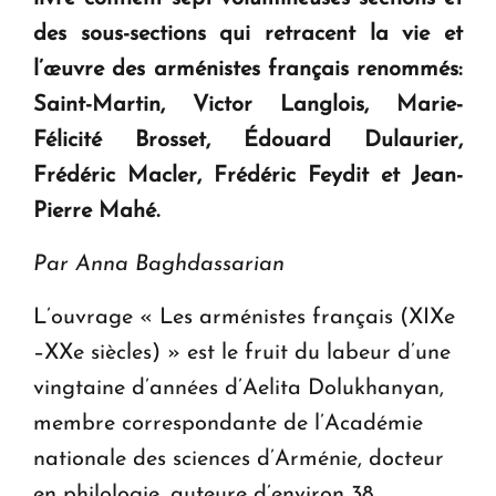
ouvrira ses portes à Dilijan
des sous-sections qui retracent la vie et
l’œuvre des arménistes français renommés:
Saint-Martin, Victor Langlois, Marie-
Félicité Brosset, Édouard Dulaurier,
Frédéric Macler, Frédéric Feydit et Jean-
Pierre Mahé.
Par Anna Baghdassarian
L’ouvrage « Les arménistes français (XIXe
–XXe siècles) » est le fruit du labeur d’une
vingtaine d’années d’Aelita Dolukhanyan,
membre correspondante de l’Académie
nationale des sciences d’Arménie, docteur
en philologie, auteure d’environ 38