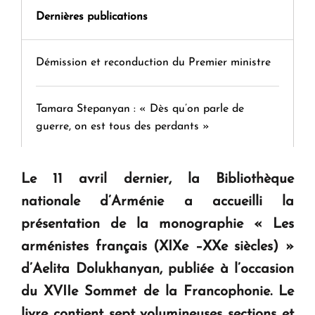
Dernières publications
Démission et reconduction du Premier ministre
Tamara Stepanyan : « Dès qu’on parle de
guerre, on est tous des perdants »
" Tant qu'il n'existe pas d'alternative concrète, la
Le 11 avril dernier, la Bibliothèque
question d'un référendum ne se pose pas. "
nationale d’Arménie a accueilli la
présentation de la monographie « Les
KASA : 30 ans d'audace, de résilience et d'avenir
arménistes français (XIXe –XXe siècles) »
en Arménie
d’Aelita Dolukhanyan, publiée à l’occasion
du XVIIe Sommet de la Francophonie. Le
Le premier hôtel Hyatt Regency d'Arménie
livre contient sept volumineuses sections et