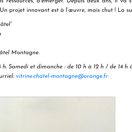
ns ressources, d’émerger. Depuis deux ans, il va s
e. Un projet innovant est à l’œuvre, mais chut ! La s
âtel”
u
âtel Montagne.
 h. Samedi et dimanche : de 10 h à 12 h / de 14 h à
urriel:
vitrine.chatel-montagne@orange.fr