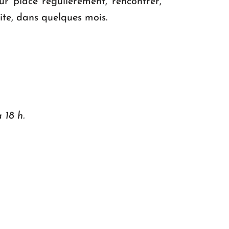
ur place régulièrement, rencontrer,
uite, dans quelques mois.
 18 h.