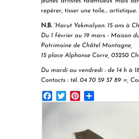
jeunes artistes talentueux mais sa
repérer, tisser une toile… artistiqu
N.B.
“Harut Yekmalyan. 15 ans à Ch
Du 1 février au 19 mars - Maison d
Patrimoine de Châtel Montagne,
15 place Alphonse Corre, 03250 Ch
Du mardi au vendredi : de 14 h à 18
Contacts : tél. 04 70 59 37 89 =, Co
Facebook
Twitter
Pinterest
Share