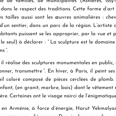
 de familles, de municipalités (Asnières, Issy-l
dans le respect des traditions. Cette forme d’ar
 tailles aussi sont les œuvres animalières : cheva
’un sentier, dans un parc de la région. L’artiste a 
bitants puissent se les approprier, par la vue et
 le seul) à déclarer : “ La sculpture est le domaine 
ns ”.
il réalise des sculptures monumentales en public, car
ssionner, transmettre ”. En hiver, à Paris, il peint s
l coloré composé de pièces cerclées de plomb. Re
’Enfant, (en granit, marbre, bois) dont le vêtement
mère. Certaines ont le visage noirci de l’énigmati
à, en Arménie, à force d’énergie, Harut Yekmalya