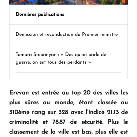
Dernières publications
Démission et reconduction du Premier ministre
Tamara Stepanyan : « Dès qu’on parle de
guerre, on est tous des perdants »
" Tant qu'il n'existe pas d'alternative concrète, la
question d'un référendum ne se pose pas. "
Erevan est entrée au top 20 des villes les
plus sûres au monde, étant classée au
KASA : 30 ans d'audace, de résilience et d'avenir
310ème rang sur 328 avec l’indice 21.13 de
en Arménie
criminalité et 78.87 de sécurité. Plus le
classement de la ville est bas, plus elle est