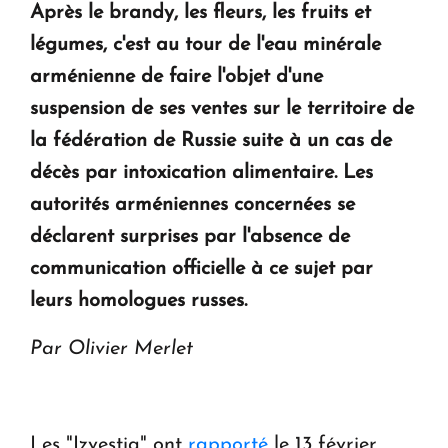
Après le brandy, les fleurs, les fruits et
KASA : 30 ans d'audace, de résilience et d'avenir
légumes, c'est au tour de l'eau minérale
en Arménie
arménienne de faire l'objet d'une
suspension de ses ventes sur le territoire de
Le premier hôtel Hyatt Regency d'Arménie
la fédération de Russie suite à un cas de
ouvrira ses portes à Dilijan
décès par intoxication alimentaire. Les
autorités arméniennes concernées se
déclarent surprises par l'absence de
communication officielle à ce sujet par
leurs homologues russes.
Par Olivier Merlet
Les "Izvestia" ont
rapporté
le 13 février