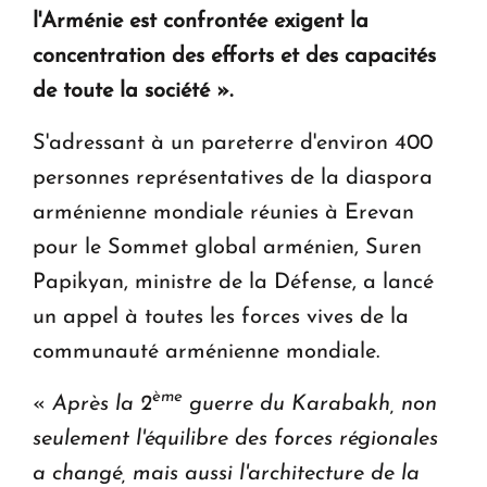
l'Arménie est confrontée exigent la
KASA : 30 ans d'audace, de résilience et d'avenir
concentration des efforts et des capacités
en Arménie
de toute la société
»
.
Le premier hôtel Hyatt Regency d'Arménie
S'adressant à un pareterre d'environ 400
ouvrira ses portes à Dilijan
personnes représentatives de la diaspora
arménienne mondiale réunies à Erevan
pour le Sommet global arménien, Suren
Papikyan, ministre de la Défense, a lancé
un appel à toutes les forces vives de la
communauté arménienne mondiale.
ème
«
Après la 2
guerre du Karabakh, non
seulement l'équilibre des forces régionales
a changé, mais aussi l'architecture de la