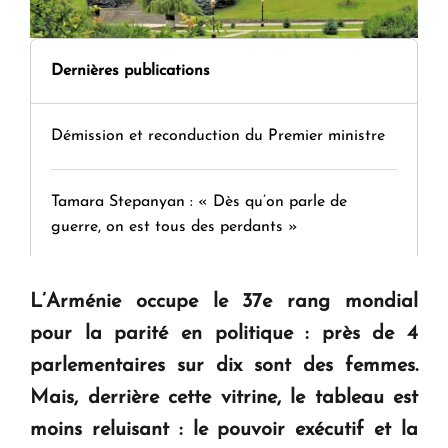
Dernières publications
Démission et reconduction du Premier ministre
Tamara Stepanyan : « Dès qu’on parle de
guerre, on est tous des perdants »
" Tant qu'il n'existe pas d'alternative concrète, la
L’Arménie occupe le 37e rang mondial
question d'un référendum ne se pose pas. "
pour la parité en politique : près de 4
parlementaires sur dix sont des femmes.
KASA : 30 ans d'audace, de résilience et d'avenir
Mais, derrière cette vitrine, le tableau est
en Arménie
moins reluisant : le pouvoir exécutif et la