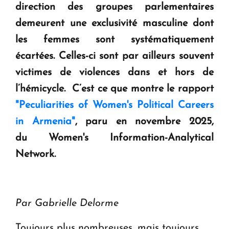
direction des groupes parlementaires
Le premier hôtel Hyatt Regency d'Arménie
demeurent une exclusivité masculine dont
ouvrira ses portes à Dilijan
les femmes sont systématiquement
écartées. Celles-ci sont par ailleurs souvent
victimes de violences dans et hors de
l’hémicycle. C’est ce que montre le rapport
"Peculiarities of Women's Political Careers
in Armenia"
, paru en novembre 2025,
du Women's Information-Analytical
Network.
Par Gabrielle Delorme
Toujours plus nombreuses, mais toujours