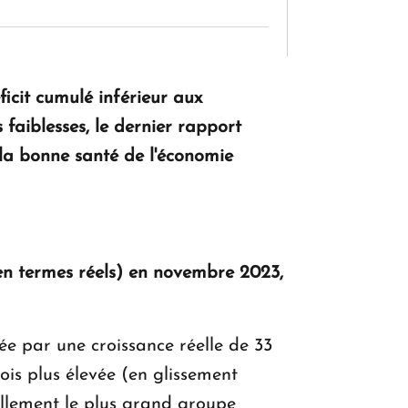
KASA : 30 ans d'audace, de résilience et
d'avenir en Arménie
icit cumulé inférieur aux
 faiblesses, le dernier rapport
la bonne santé de l'économie
Le premier hôtel Hyatt Regency
d'Arménie ouvrira ses portes à Dilijan
, en termes réels) en novembre 2023,
ée par une croissance réelle de 33
ois plus élevée (en glissement
ellement le plus grand groupe