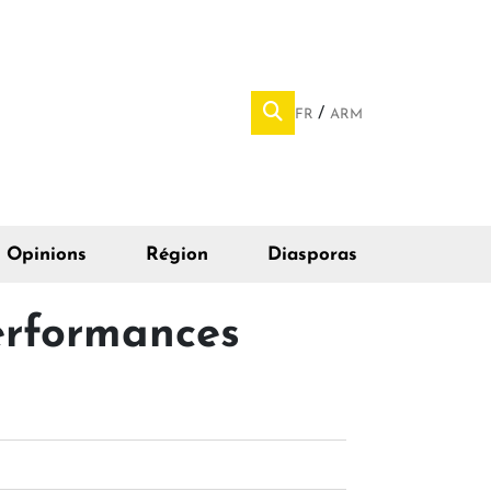
FR
ARM
Opinions
Région
Diasporas
erformances