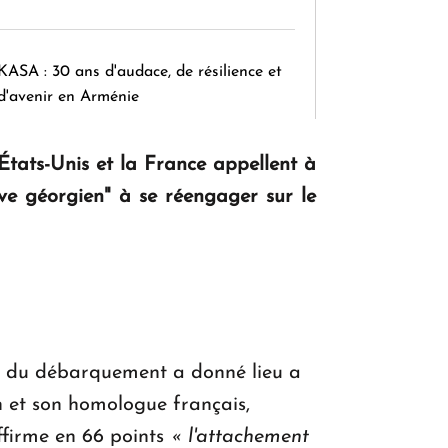
KASA : 30 ans d'audace, de résilience et
d'avenir en Arménie
États-Unis et la France appellent à
Le premier hôtel Hyatt Regency
êve géorgien" à se réengager sur le
d'Arménie ouvrira ses portes à Dilijan
re du débarquement a donné lieu a
n et son homologue français,
affirme en 66 points
« l'attachement