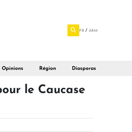
FR
ARM
Opinions
Région
Diasporas
pour le Caucase