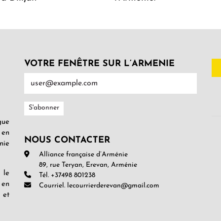
VOTRE FENÊTRE SUR L’ARMENIE
gue
 en
NOUS CONTACTER
nie
Alliance française d’Arménie
89, rue Teryan, Erevan, Arménie
 le
Tél. +37498 801238
 en
Courriel. lecourrierderevan@gmail.com
 et