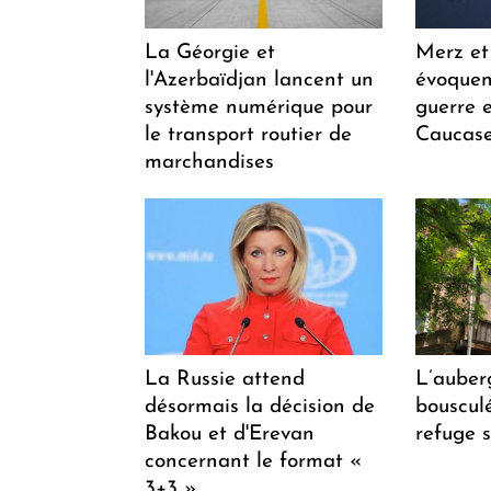
La Géorgie et
Merz et
l'Azerbaïdjan lancent un
évoquen
système numérique pour
guerre e
le transport routier de
Caucase
marchandises
La Russie attend
L’auber
désormais la décision de
bousculée
Bakou et d'Erevan
refuge s
concernant le format «
3+3 ».