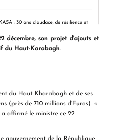
KASA : 30 ans d'audace, de résilience et
d'avenir en Arménie
2 décembre, son projet d'ajouts et
sif du Haut-Karabagh.
Le premier hôtel Hyatt Regency
d'Arménie ouvrira ses portes à Dilijan
ment du Haut Kharabagh et de ses
ms (près de 710 millions d'Euros).
«
a affirmé le ministre ce 22
r le gouvernement de la République