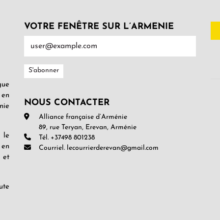
VOTRE FENÊTRE SUR L’ARMENIE
gue
 en
NOUS CONTACTER
nie
Alliance française d’Arménie
89, rue Teryan, Erevan, Arménie
 le
Tél. +37498 801238
 en
Courriel. lecourrierderevan@gmail.com
 et
ute