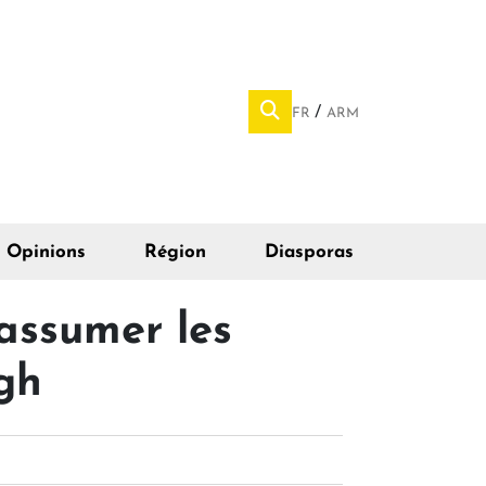
FR
ARM
Opinions
Région
Diasporas
assumer les
gh