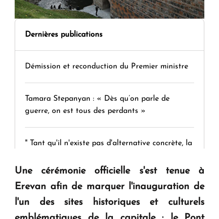
Dernières publications
Démission et reconduction du Premier ministre
Tamara Stepanyan : « Dès qu’on parle de
guerre, on est tous des perdants »
" Tant qu'il n'existe pas d'alternative concrète, la
question d'un référendum ne se pose pas. "
Une cérémonie officielle s'est tenue à
Erevan afin de marquer l'inauguration de
KASA : 30 ans d'audace, de résilience et d'avenir
en Arménie
l'un des sites historiques et culturels
emblématiques de la capitale : le Pont