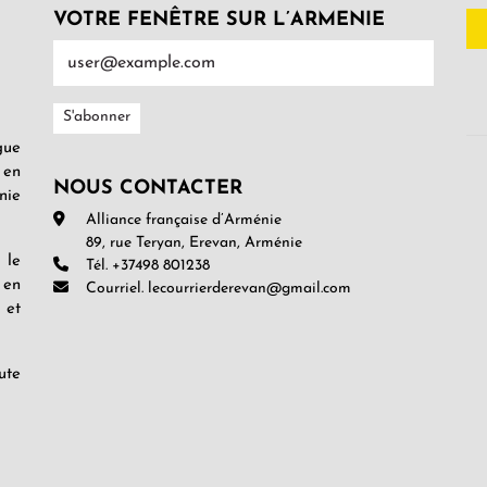
VOTRE FENÊTRE SUR L’ARMENIE
gue
 en
NOUS CONTACTER
nie
Alliance française d’Arménie
89, rue Teryan, Erevan, Arménie
 le
Tél. +37498 801238
 en
Courriel. lecourrierderevan@gmail.com
 et
ute