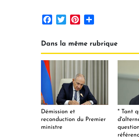
Facebook
Twitter
Pinterest
Share
Dans la même rubrique
Démission et
" Tant q
reconduction du Premier
d'altern
ministre
questio
référen