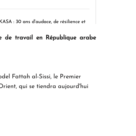
KASA : 30 ans d'audace, de résilience et
d'avenir en Arménie
te de travail en République arabe
Le premier hôtel Hyatt Regency
d'Arménie ouvrira ses portes à Dilijan
del Fattah al-Sissi, le Premier
ient, qui se tiendra aujourd'hui