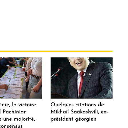
ie, la victoire
Quelques citations de
l Pachinian
Mikhaïl Saakashvili, ex-
e une majorité,
président géorgien
consensus