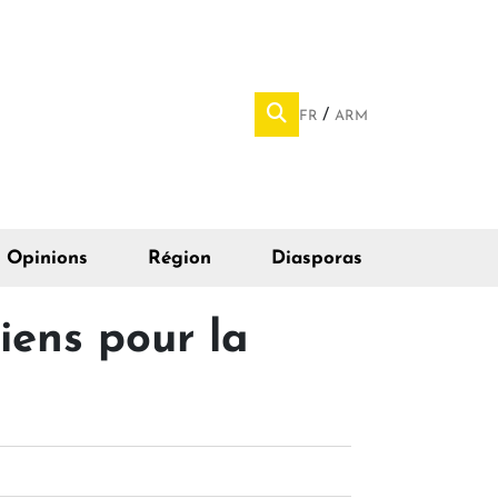
FR
ARM
Opinions
Région
Diasporas
ens pour la