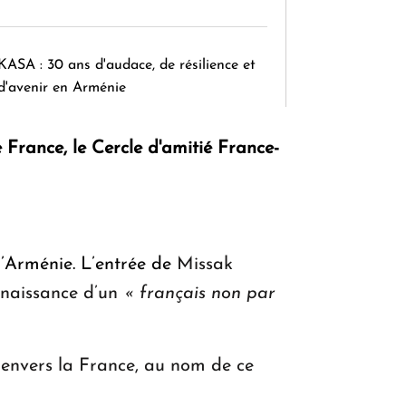
KASA : 30 ans d'audace, de résilience et
d'avenir en Arménie
 France, le Cercle d'amitié France-
Le premier hôtel Hyatt Regency
d'Arménie ouvrira ses portes à Dilijan
l’Arménie. L’entrée de
Missak
naissance d’un
« français non par
envers la France, au nom de ce