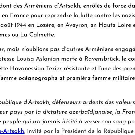
 dont des Arméniens d’Artsakh, enrôlés de force d
e en France pour reprendre la lutte contre les nazi
août 1944 en Lozère, en Aveyron, en Haute Loire et
mes ou La Calmette.
ler, mais n’oublions pas d’autres Arméniens engagés
étesse Louisa Aslanian morte à Ravensbrück, le
co
ette Hovanessian-Texier résistante et l’une des pr
 femme océanographe et première femme militaire
ublique d’Artsakh, défenseurs ardents des valeurs 
leur pays par la dictature azerbaïdjanaise, la Fr
e peuple qui n’a jamais hésité à verser son sang po
e-Artsakh
, invité par le Président de la République