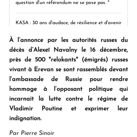
question d'un référendum ne se pose pas. "
KASA : 30 ans d'audace, de résilience et d'avenir
en Arménie
À l’annonce par les autorités russes du
décès d’Alexeï Navalny le 16 décembre,
Le premier hôtel Hyatt Regency d'Arménie
ouvrira ses portes à Dilijan
près de 500 "relokants" (émigrés) russes
vivant à Erevan se sont rassemblés devant
l’ambassade de Russie pour rendre
hommage à l’opposant politique qui
incarnait la lutte contre le régime de
Vladimir Poutine et exprimer leur
indignation.
Par Pierre Sinoir