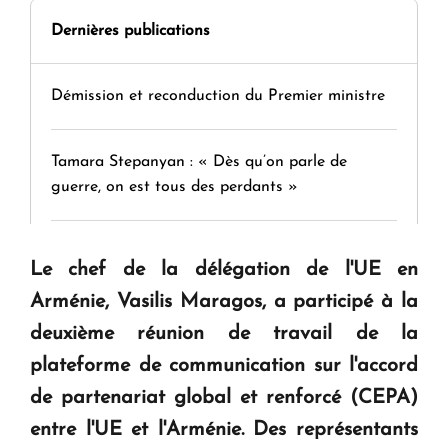
Dernières publications
Démission et reconduction du Premier ministre
Tamara Stepanyan : « Dès qu’on parle de
guerre, on est tous des perdants »
" Tant qu'il n'existe pas d'alternative concrète, la
Le chef de la délégation de l'UE en
question d'un référendum ne se pose pas. "
Arménie, Vasilis Maragos, a participé à la
deuxième réunion de travail de la
KASA : 30 ans d'audace, de résilience et d'avenir
plateforme de communication sur l'accord
en Arménie
de partenariat global et renforcé (CEPA)
entre l'UE et l'Arménie. Des représentants
Le premier hôtel Hyatt Regency d'Arménie