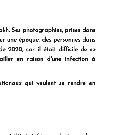
KASA : 30 ans d'audace, de résilience et
d'avenir en Arménie
akh. Ses photographies, prises dans
iner une époque, des personnes dans
 2020, car il était difficile de se
Le premier hôtel Hyatt Regency
iller en raison d'une infection à
d'Arménie ouvrira ses portes à Dilijan
nationaux qui veulent se rendre en