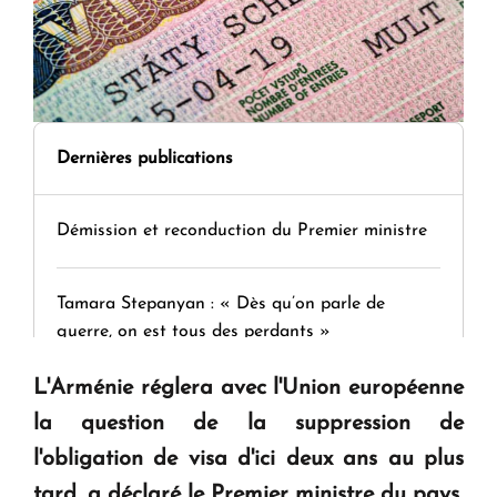
Dernières publications
Démission et reconduction du Premier ministre
Tamara Stepanyan : « Dès qu’on parle de
guerre, on est tous des perdants »
L'Arménie réglera avec l'Union européenne
" Tant qu'il n'existe pas d'alternative concrète, la
la question de la suppression de
question d'un référendum ne se pose pas. "
l'obligation de visa d'ici deux ans au plus
tard, a déclaré le Premier ministre du pays,