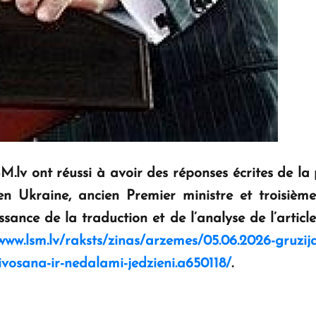
.lv ont réussi à avoir des réponses écrites de la
en Ukraine, ancien Premier ministre et troisièm
sance de la traduction et de l’analyse de l’articl
www.lsm.lv/raksts/zinas/arzemes/05.06.2026-gruzijas
zivosana-ir-nedalami-jedzieni.a650118/
.