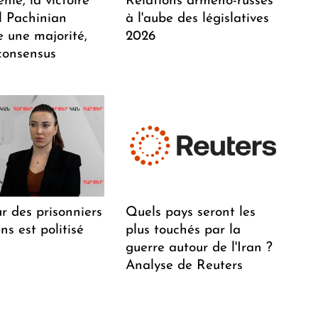
ie, la victoire
Relations arméno-russes
l Pachinian
à l'aube des législatives
e une majorité,
2026
consensus
r des prisonniers
Quels pays seront les
s est politisé
plus touchés par la
guerre autour de l'Iran ?
Analyse de Reuters