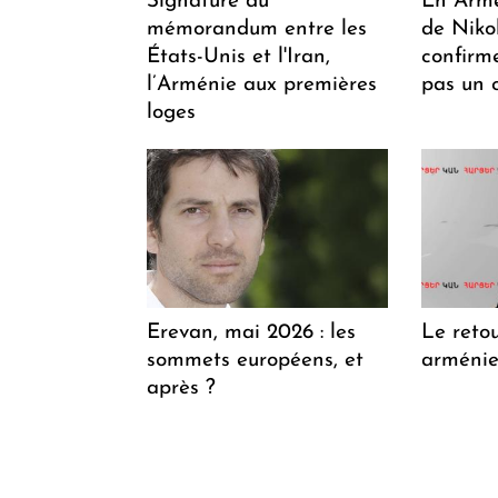
Signature du
En Armén
mémorandum entre les
de Niko
États-Unis et l'Iran,
confirm
l’Arménie aux premières
pas un 
loges
Erevan, mai 2026 : les
Le retou
sommets européens, et
arménien
après ?