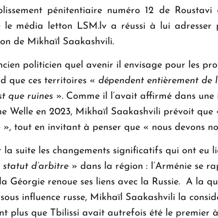
blissement pénitentiaire numéro 12 de Roustavi
 le média letton LSM.lv a réussi à lui adresser p
on de Mikhaïl Saakashvili.
cien politicien quel avenir il envisage pour les pr
nd que ces territoires «
dépendent entièrement de l
est que ruines
». Comme il l’avait affirmé dans une 
 Welle en 2023, Mikhaïl Saakashvili prévoit que «
ie », tout en invitant à penser que « nous devons 
r la suite les changements significatifs qui ont eu
 statut d’arbitre
» dans la région : l’Arménie se r
la Géorgie renoue ses liens avec la Russie. A la q
sous influence russe, Mikhaïl Saakashvili la cons
nt plus que Tbilissi avait autrefois été le premi