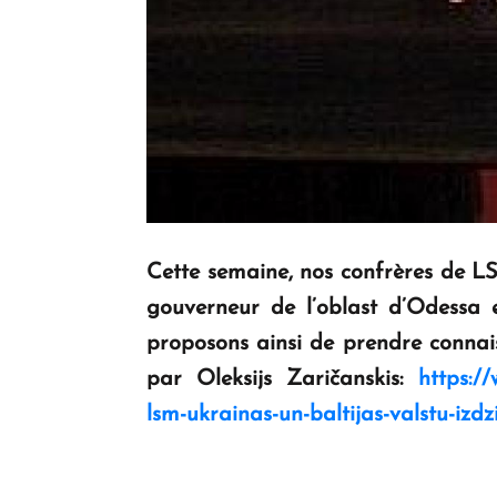
Cette semaine, nos confrères de LSM
gouverneur de l’oblast d’Odessa 
proposons ainsi de prendre connais
par Oleksijs Zaričanskis:
https://
lsm-ukrainas-un-baltijas-valstu-izd