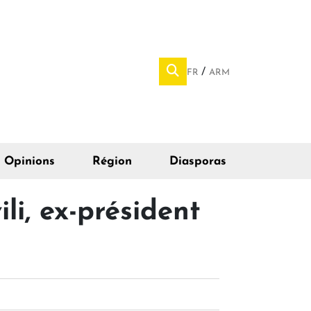
FR
ARM
Opinions
Région
Diasporas
li, ex-président