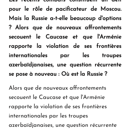
Les récents combats constituent un défi
question d'un référendum ne se pose pas. "
pour le rôle de pacificateur de Moscou.
Mais la Russie a-t-elle beaucoup d'options
KASA : 30 ans d'audace, de résilience et d'avenir
? Alors que de nouveaux affrontements
en Arménie
secouent le Caucase et que l'Arménie
rapporte la violation de ses frontières
Le premier hôtel Hyatt Regency d'Arménie
internationales par les troupes
ouvrira ses portes à Dilijan
azerbaïdjanaises, une question récurrente
se pose à nouveau : Où est la Russie ?
Alors que de nouveaux affrontements
secouent le Caucase et que l'Arménie
rapporte la violation de ses frontières
internationales par les troupes
azerbaïdjanaises, une question récurrente