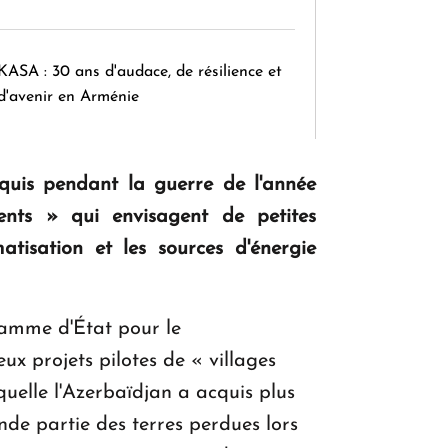
KASA : 30 ans d'audace, de résilience et
d'avenir en Arménie
cquis pendant la guerre de l'année
Le premier hôtel Hyatt Regency
d'Arménie ouvrira ses portes à Dilijan
ents » qui envisagent de petites
tisation et les sources d'énergie
ramme d'État pour le
x projets pilotes de « villages
quelle l'Azerbaïdjan a acquis plus
nde partie des terres perdues lors