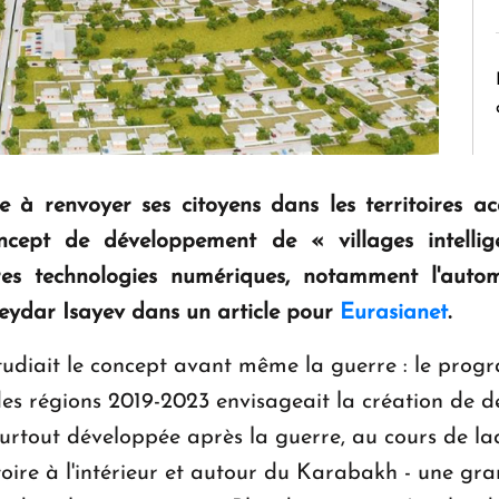
e à renvoyer ses citoyens dans les territoires a
cept de développement de « villages intellig
res technologies numériques, notamment l'automa
 Heydar Isayev dans un article pour
Eurasianet
.
udiait le concept avant même la guerre : le prog
 régions 2019-2023 envisageait la création de deu
t surtout développée après la guerre, au cours de la
toire à l'intérieur et autour du Karabakh - une gra