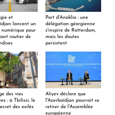
gie et
Port d'Anaklia : une
aïdjan lancent un
délégation géorgienne
 numérique pour
s'inspire de Rotterdam,
port routier de
mais les doutes
dises
persistent
ge des vies
Aliyev déclare que
s : à Tbilissi, le
l'Azerbaïdjan pourrait se
ecret des exilés
retirer de l'Assemblée
européenne