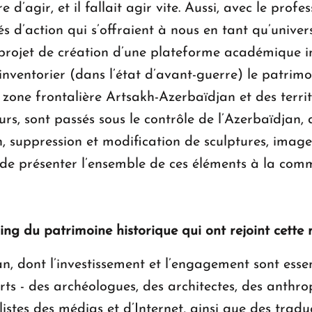
re d’agir, et il fallait agir vite. Aussi, avec le pr
ités d’action qui s’offraient à nous en tant qu’univer
projet de création d’une plateforme académique i
inventorier (dans l’état d’avant-guerre) le patrimo
la zone frontalière Artsakh-Azerbaïdjan et des terr
urs, sont passés sous le contrôle de l’Azerbaïdjan, 
on, suppression et modification de sculptures, images,
 de présenter l’ensemble de ces éléments à la commu
ing du patrimoine historique qui ont rejoint cette 
, dont l’investissement et l’engagement sont essen
ts - des archéologues, des architectes, des anthrop
istes des médias et d’Internet, ainsi que des tradu