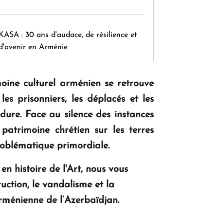
KASA : 30 ans d'audace, de résilience et
d'avenir en Arménie
oine culturel arménien se retrouve
Le premier hôtel Hyatt Regency
es prisonniers, les déplacés et les
d'Arménie ouvrira ses portes à Dilijan
rdure. Face au silence des instances
patrimoine chrétien sur les terres
problématique primordiale.
n histoire de l'Art, nous vous
ruction, le vandalisme et la
arménienne de l’Azerbaïdjan.