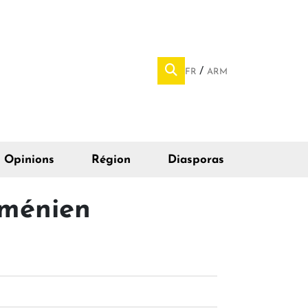
FR
ARM
Opinions
Région
Diasporas
rménien