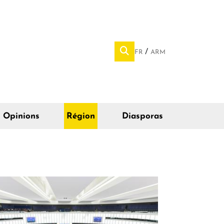
FR
ARM
Opinions
Région
Diasporas