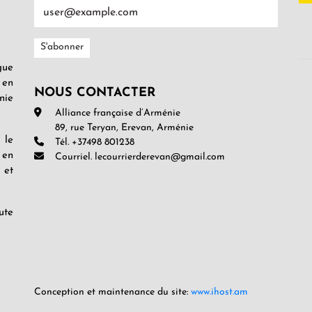
gue
 en
NOUS CONTACTER
nie
Alliance française d’Arménie
89, rue Teryan, Erevan, Arménie
 le
Tél. +37498 801238
 en
Courriel. lecourrierderevan@gmail.com
 et
ute
Conception et maintenance du site:
www.ihost.am