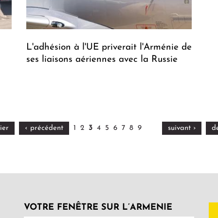
L'adhésion à l'UE priverait l'Arménie de
ses liaisons aériennes avec la Russie
ier
‹ précédent
1
2
3
4
5
6
7
8
9
suivant ›
d
VOTRE FENÊTRE SUR L’ARMENIE