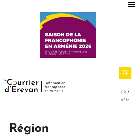
FR
ARM
Région