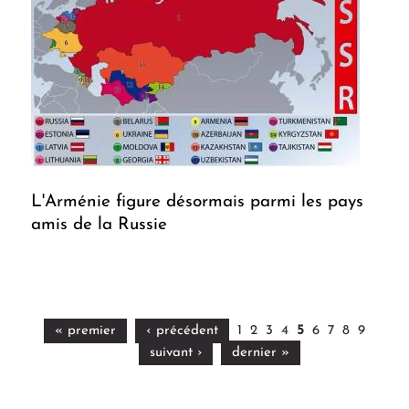
L'Arménie figure désormais parmi les pays
amis de la Russie
« premier
‹ précédent
1
2
3
4
5
6
7
8
9
suivant ›
dernier »