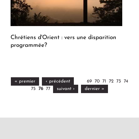
Chrétiens d'Orient : vers une disparition
programmée?
« premier
‹ précédent
69
70
71
72
73
74
75
76
77
suivant ›
dernier »