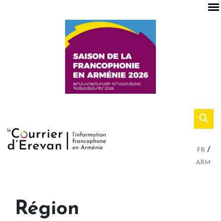
FR
ARM
Région