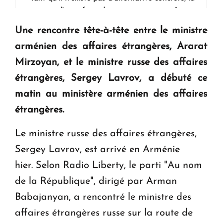
question d'un référendum ne se pose pas. "
Une rencontre tête-à-tête entre le ministre
KASA : 30 ans d'audace, de résilience et d'avenir
arménien des affaires étrangères, Ararat
en Arménie
Mirzoyan, et le ministre russe des affaires
étrangères, Sergey Lavrov, a débuté ce
Le premier hôtel Hyatt Regency d'Arménie
matin au ministère arménien des affaires
ouvrira ses portes à Dilijan
étrangères.
Le ministre russe des affaires étrangères,
Sergey Lavrov, est arrivé en Arménie
hier. Selon Radio Liberty, le parti "Au nom
de la République", dirigé par Arman
Babajanyan, a rencontré le ministre des
affaires étrangères russe sur la route de