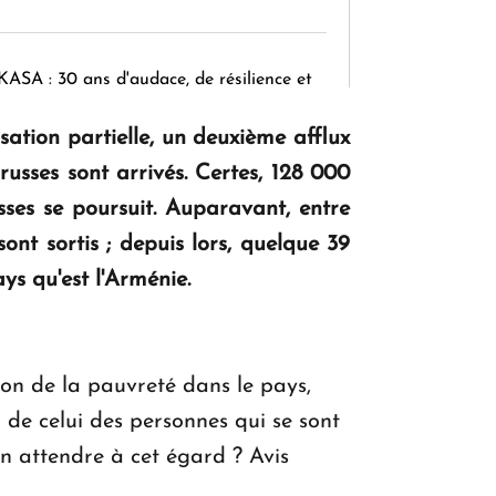
KASA : 30 ans d'audace, de résilience et
d'avenir en Arménie
sation partielle, un deuxième afflux
usses sont arrivés. Certes, 128 000
Le premier hôtel Hyatt Regency
ses se poursuit. Auparavant, entre
d'Arménie ouvrira ses portes à Dilijan
ont sortis ; depuis lors, quelque 39
ys qu'est l'Arménie.
ion de la pauvreté dans le pays,
il de celui des personnes qui se sont
on attendre à cet égard ? Avis