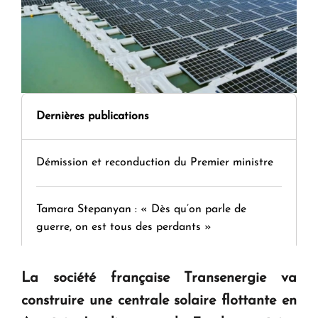
Dernières publications
Démission et reconduction du Premier ministre
Tamara Stepanyan : « Dès qu’on parle de
guerre, on est tous des perdants »
" Tant qu'il n'existe pas d'alternative concrète, la
La société française Transenergie va
question d'un référendum ne se pose pas. "
construire une centrale solaire flottante en