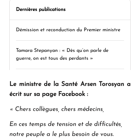
Dernières publications
Démission et reconduction du Premier ministre
Tamara Stepanyan : « Dès qu’on parle de
guerre, on est tous des perdants »
" Tant qu'il n'existe pas d'alternative concrète, la
Le ministre de la Santé Arsen Torosyan a
question d'un référendum ne se pose pas. "
écrit sur sa page Facebook :
KASA : 30 ans d'audace, de résilience et d'avenir
« Chers collègues, chers médecins,
en Arménie
En ces temps de tension et de difficultés,
notre peuple a le plus besoin de vous.
Le premier hôtel Hyatt Regency d'Arménie