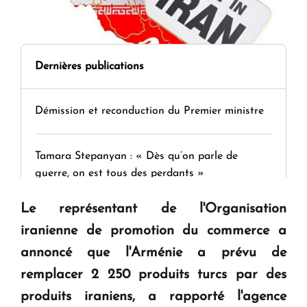
Dernières publications
Démission et reconduction du Premier ministre
Tamara Stepanyan : « Dès qu’on parle de
guerre, on est tous des perdants »
Le représentant de l'Organisation
" Tant qu'il n'existe pas d'alternative concrète, la
iranienne de promotion du commerce a
question d'un référendum ne se pose pas. "
annoncé que l'Arménie a prévu de
remplacer 2 250 produits turcs par des
KASA : 30 ans d'audace, de résilience et d'avenir
produits iraniens, a rapporté l'agence
en Arménie