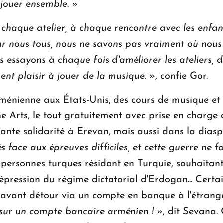
 jouer ensemble
. »
à chaque atelier, à chaque rencontre avec les enfa
pour nous tous, nous ne savons pas vraiment où nou
 essayons à chaque fois d'améliorer les ateliers, d
nent plaisir à jouer de la musique
. », confie Gor.
énienne aux États-Unis, des cours de musique et d
 Arts, le tout gratuitement avec prise en charge d
rtante solidarité à Erevan, mais aussi dans la dia
 face aux épreuves difficiles, et cette guerre ne fa
ersonnes turques résidant en Turquie, souhaitant
a répression du régime dictatorial d'Erdogan... Cert
savant détour via un compte en banque à l'étrange
 sur un compte bancaire arménien !
», dit Sevana.