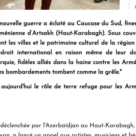
nouvelle guerre a éclaté au Caucase du Sud, fine
rménienne d’Artsakh (Haut-Karabagh). Sous couvert
les villes et le patrimoine culturel de la région 
 droit international en raison même de leur da
rquie, fidèles alliés dans la haine contre les Arm
 "les bombardements tombent comme la grêle."
ujourd'hui le rôle de terre refuge pour les Armé
e déclenchée par l'Azerbaïdjan au Haut-Karabagh,
an, a lancé un appel aux artistes, musiciens et b