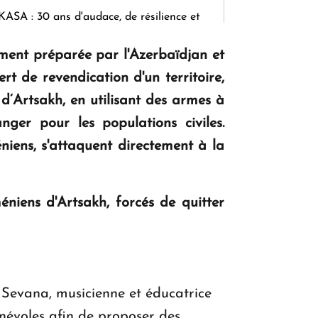
KASA : 30 ans d'audace, de résilience et
d'avenir en Arménie
ment préparée par l'Azerbaïdjan et
 de revendication d'un territoire,
Le premier hôtel Hyatt Regency
d’Artsakh, en utilisant des armes à
d'Arménie ouvrira ses portes à Dilijan
nger pour les populations civiles.
éniens, s'attaquent directement à la
niens d'Artsakh, forcés de quitter
 Sevana, musicienne et éducatrice
énévoles afin de proposer des