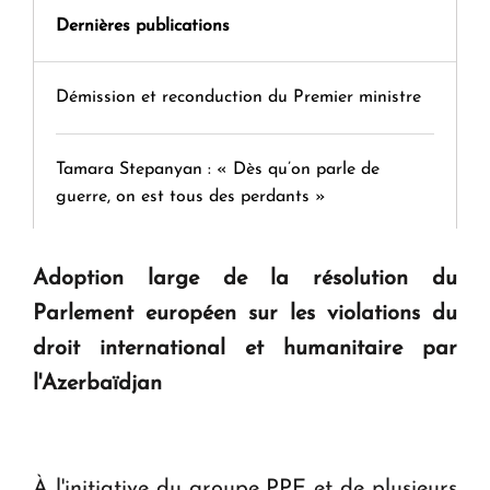
Dernières publications
Démission et reconduction du Premier ministre
Tamara Stepanyan : « Dès qu’on parle de
guerre, on est tous des perdants »
" Tant qu'il n'existe pas d'alternative concrète, la
Adoption large de la résolution du
question d'un référendum ne se pose pas. "
Parlement européen sur les violations du
droit international et humanitaire par
KASA : 30 ans d'audace, de résilience et d'avenir
l'Azerbaïdjan
en Arménie
Le premier hôtel Hyatt Regency d'Arménie
À l'initiative du groupe PPE et de plusieurs