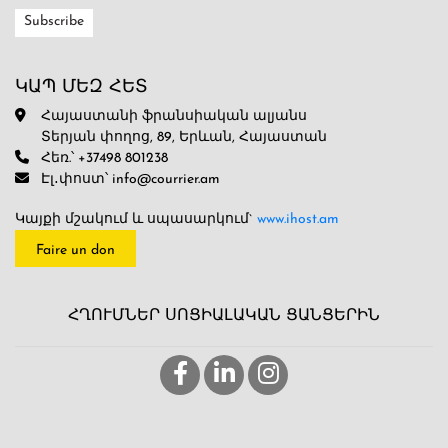
ԿԱՊ ՄԵԶ ՀԵՏ
Հայաստանի ֆրանսիական ալյանս
Տերյան փողոց, 89, Երևան, Հայաստան
Հեռ.՝ +37498 801238
Էլ․փոստ՝ info@courrier.am
Կայքի մշակում և սպասարկում`
www.ihost.am
Faire un don
ՀՂՈՒՄՆԵՐ ՍՈՑԻԱԼԱԿԱՆ ՑԱՆՑԵՐԻՆ