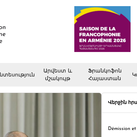
Արվեստ և
Ֆրանկոֆոն
նտեսություն
Կ
մշակույթ
Հայաստան
Վերջին հ
Démission et