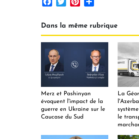
Facebook
Twitter
Pinterest
Share
Dans la même rubrique
Merz et Pashinyan
La Géor
évoquent l'impact de la
l'Azerb
guerre en Ukraine sur le
système
Caucase du Sud
le trans
marchan