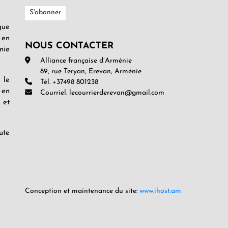
gue
 en
NOUS CONTACTER
nie
Alliance française d’Arménie
89, rue Teryan, Erevan, Arménie
 le
Tél. +37498 801238
 en
Courriel. lecourrierderevan@gmail.com
 et
ute
Conception et maintenance du site:
www.ihost.am