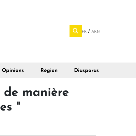
FR
ARM
Opinions
Région
Diasporas
r de manière
es "