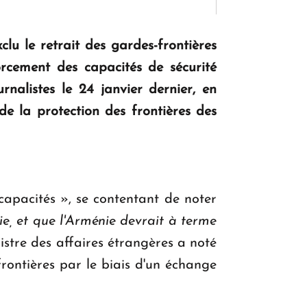
lu le retrait des gardes-frontières
KASA : 30 ans d'audace, de résilience et
orcement des capacités de sécurité
d'avenir en Arménie
rnalistes le 24 janvier dernier, en
e la protection des frontières des
Le premier hôtel Hyatt Regency
d'Arménie ouvrira ses portes à Dilijan
capacités », se contentant de noter
tie, et que l'Arménie devrait à terme
istre des affaires étrangères a noté
frontières par le biais d'un échange